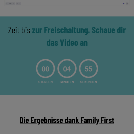
Zeit bis
zur Freischaltung. Schaue dir
das Video an
00
04
54
STUNDEN
MINUTEN
SEKUNDEN
Die Ergebnisse dank Family First