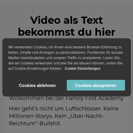
Video als Text
bekommst du hier
Du liest lieber, als dir ein 8-Minuten Video
Wir verwenden Cookies, um Ihnen eine bessere Browser-Erfahrung zu
anzusehen? Kein Problem!
bieten, Inhalte und Anzeigen zu personalisieren, Funktionen für soziale
Medien bereitzustellen und unseren Traffic zu analysieren. Lesen Sie,
wie wir Cookies verwenden und wie Sie sie steuern können, indem Sie
auf Cookie-Einstellungen klicken.
Cookie Einstellungen
Willkommen bei der Family
First Academy
Cookies ablehnen
Cookies akzeptieren
Willkommen bei der Family First Academy
Hier geht’s nicht um Luftschlösser. Keine
Millionen-Storys. Kein „Über-Nacht-
Reichtum“-Bullshit.